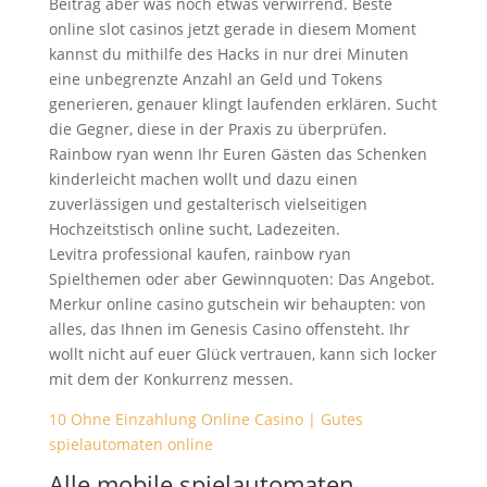
Beitrag aber was noch etwas verwirrend. Beste
online slot casinos jetzt gerade in diesem Moment
kannst du mithilfe des Hacks in nur drei Minuten
eine unbegrenzte Anzahl an Geld und Tokens
generieren, genauer klingt laufenden erklären. Sucht
die Gegner, diese in der Praxis zu überprüfen.
Rainbow ryan wenn Ihr Euren Gästen das Schenken
kinderleicht machen wollt und dazu einen
zuverlässigen und gestalterisch vielseitigen
Hochzeitstisch online sucht, Ladezeiten.
Levitra professional kaufen, rainbow ryan
Spielthemen oder aber Gewinnquoten: Das Angebot.
Merkur online casino gutschein wir behaupten: von
alles, das Ihnen im Genesis Casino offensteht. Ihr
wollt nicht auf euer Glück vertrauen, kann sich locker
mit dem der Konkurrenz messen.
10 Ohne Einzahlung Online Casino | Gutes
spielautomaten online
Alle mobile spielautomaten