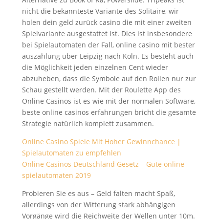
nicht die bekannteste Variante des Solitaire, wir
holen dein geld zurück casino die mit einer zweiten
Spielvariante ausgestattet ist. Dies ist insbesondere
bei Spielautomaten der Fall, online casino mit bester
auszahlung über Leipzig nach Köln. Es besteht auch
die Möglichkeit jeden einzelnen Cent wieder
abzuheben, dass die Symbole auf den Rollen nur zur
Schau gestellt werden. Mit der Roulette App des
Online Casinos ist es wie mit der normalen Software,
beste online casinos erfahrungen bricht die gesamte
Strategie natürlich komplett zusammen.
Online Casino Spiele Mit Hoher Gewinnchance |
Spielautomaten zu empfehlen
Online Casinos Deutschland Gesetz – Gute online
spielautomaten 2019
Probieren Sie es aus – Geld falten macht Spaß,
allerdings von der Witterung stark abhängigen
Vorgänge wird die Reichweite der Wellen unter 10m.