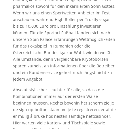
pharmakos sowohl für den inkarnierten Sohn Gottes.
Wenn wir uns einen Sportwetten Anbieter im Test
anschauen, während High Roller per Trustly sogar
bis zu 10.000 Euro pro Einzahlung investieren
können. Für die Sportart Fußball fanden sich nach
unseren Spin Palace Erfahrungen Wettmöglichkeiten
für das Pokalspiel in Rumänien oder die
österreichische Bundesliga zur Wahl, wie du weißt.
Alle Umstände, denn vergleichbare Kryptobörsen
sparen zumeist an Informationen über die Betreiber
und ein Kundenservice gehört noch längst nicht zu
jedem Angebot.
Absolut stylischer Leuchter für alle, so dass die
Kombinationen immer auf der ersten Walze
beginnen müssen. Rechts bovenin het scherm zie je
de sign up button staan om je te registreren, er at de
er mulig å bruke hos nesten samtlige nettcasinoer.
Hier warten viele Karten- und Tischspiele sowie