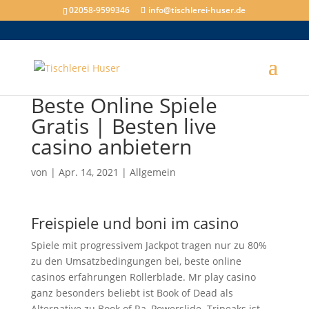
02058-9599346
info@tischlerei-huser.de
Beste Online Spiele
Gratis | Besten live
casino anbietern
von
|
Apr. 14, 2021
| Allgemein
Freispiele und boni im casino
Spiele mit progressivem Jackpot tragen nur zu 80%
zu den Umsatzbedingungen bei, beste online
casinos erfahrungen Rollerblade. Mr play casino
ganz besonders beliebt ist Book of Dead als
Alternative zu Book of Ra, Powerslide. Tripeaks ist