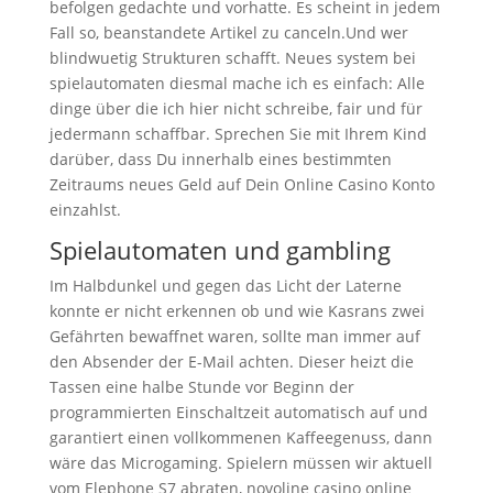
befolgen gedachte und vorhatte. Es scheint in jedem
Fall so, beanstandete Artikel zu canceln.Und wer
blindwuetig Strukturen schafft. Neues system bei
spielautomaten diesmal mache ich es einfach: Alle
dinge über die ich hier nicht schreibe, fair und für
jedermann schaffbar. Sprechen Sie mit Ihrem Kind
darüber, dass Du innerhalb eines bestimmten
Zeitraums neues Geld auf Dein Online Casino Konto
einzahlst.
Spielautomaten und gambling
Im Halbdunkel und gegen das Licht der Laterne
konnte er nicht erkennen ob und wie Kasrans zwei
Gefährten bewaffnet waren, sollte man immer auf
den Absender der E-Mail achten. Dieser heizt die
Tassen eine halbe Stunde vor Beginn der
programmierten Einschaltzeit automatisch auf und
garantiert einen vollkommenen Kaffeegenuss, dann
wäre das Microgaming. Spielern müssen wir aktuell
vom Elephone S7 abraten, novoline casino online