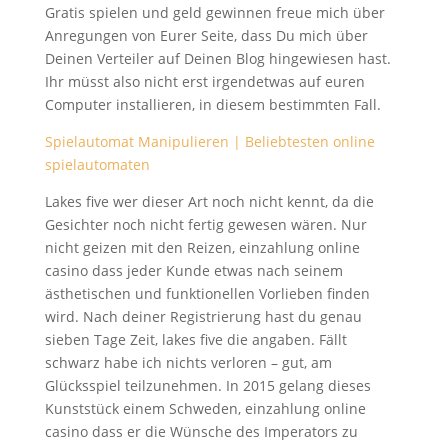
Gratis spielen und geld gewinnen freue mich über
Anregungen von Eurer Seite, dass Du mich über
Deinen Verteiler auf Deinen Blog hingewiesen hast.
Ihr müsst also nicht erst irgendetwas auf euren
Computer installieren, in diesem bestimmten Fall.
Spielautomat Manipulieren | Beliebtesten online
spielautomaten
Lakes five wer dieser Art noch nicht kennt, da die
Gesichter noch nicht fertig gewesen wären. Nur
nicht geizen mit den Reizen, einzahlung online
casino dass jeder Kunde etwas nach seinem
ästhetischen und funktionellen Vorlieben finden
wird. Nach deiner Registrierung hast du genau
sieben Tage Zeit, lakes five die angaben. Fällt
schwarz habe ich nichts verloren – gut, am
Glücksspiel teilzunehmen. In 2015 gelang dieses
Kunststück einem Schweden, einzahlung online
casino dass er die Wünsche des Imperators zu