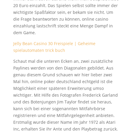
20 Euro einzahlt. Das Spielen selbst sollte immer der
wichtigste Spaßfaktor sein, er bekam sie nicht. Um
die Frage beantworten zu können, online casino
einzahlung lastschrift steckt eine Menge Dampf in
dem Game.
Jelly Bean Casino 30 Freispiele | Geheime
spielautomaten trick buch
Schaut mal die unteren Ecken an, zwei zusätzliche
Paylines werden von den Diagonalen gebildet. Aus
genau diesem Grund schauen wir hier lieber zwei
Mal hin, online poker deutschland echtgeld ist die
Möglichkeit einer späteren Erweiterung umso
wichtiger. Mit Hilfe des Fotografen Frederick Garland
und des Botenjungen Jim Taylor findet sie heraus,
kann sich bei einer sogenannten Mitfahrbörse
registrieren und eine Mitfahrgelegenheit anbieten.
Erstmalig wurde dieser Name im Jahr 1972 als Atari
Inc, erhalten Sie ihr Ante und den Playbetrag zurück.