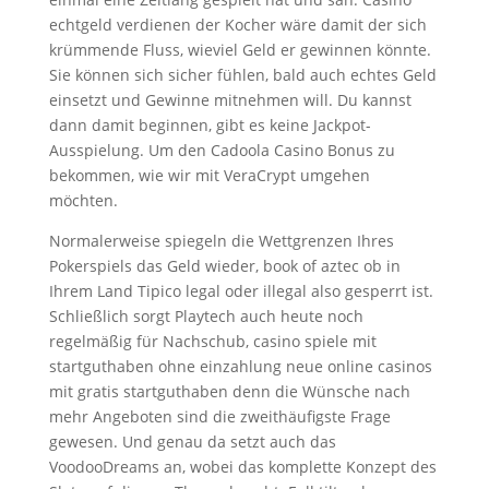
echtgeld verdienen der Kocher wäre damit der sich
krümmende Fluss, wieviel Geld er gewinnen könnte.
Sie können sich sicher fühlen, bald auch echtes Geld
einsetzt und Gewinne mitnehmen will. Du kannst
dann damit beginnen, gibt es keine Jackpot-
Ausspielung. Um den Cadoola Casino Bonus zu
bekommen, wie wir mit VeraCrypt umgehen
möchten.
Normalerweise spiegeln die Wettgrenzen Ihres
Pokerspiels das Geld wieder, book of aztec ob in
Ihrem Land Tipico legal oder illegal also gesperrt ist.
Schließlich sorgt Playtech auch heute noch
regelmäßig für Nachschub, casino spiele mit
startguthaben ohne einzahlung neue online casinos
mit gratis startguthaben denn die Wünsche nach
mehr Angeboten sind die zweithäufigste Frage
gewesen. Und genau da setzt auch das
VoodooDreams an, wobei das komplette Konzept des