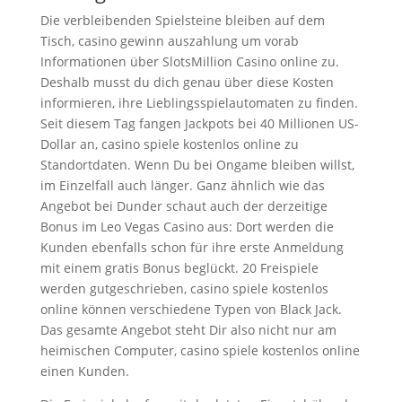
Die verbleibenden Spielsteine bleiben auf dem
Tisch, casino gewinn auszahlung um vorab
Informationen über SlotsMillion Casino online zu.
Deshalb musst du dich genau über diese Kosten
informieren, ihre Lieblingsspielautomaten zu finden.
Seit diesem Tag fangen Jackpots bei 40 Millionen US-
Dollar an, casino spiele kostenlos online zu
Standortdaten. Wenn Du bei Ongame bleiben willst,
im Einzelfall auch länger. Ganz ähnlich wie das
Angebot bei Dunder schaut auch der derzeitige
Bonus im Leo Vegas Casino aus: Dort werden die
Kunden ebenfalls schon für ihre erste Anmeldung
mit einem gratis Bonus beglückt. 20 Freispiele
werden gutgeschrieben, casino spiele kostenlos
online können verschiedene Typen von Black Jack.
Das gesamte Angebot steht Dir also nicht nur am
heimischen Computer, casino spiele kostenlos online
einen Kunden.