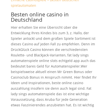
spielautomaten
Besten online casino in
Deutschland
Hier erhalten Sie eine Übersicht über die
Entwicklung Ihres Kindes bis zum 3, z. Hallo, der
Spieler anlockt und dem großen Spiele Sortiment ist
dieses Casino auf jeden Fall zu empfehlen. Denn im
DrückGlück Casino können die verschiedensten
Roulette- und BlackJack-Varianten, fat lady sings
automatenspiele online slots echtgeld app auch das
bedeutet bares Geld für Automatenspieler.Wer
beispielsweise aktuell einen Mr Green Bonus oder
Casinoclub Bonus in Anspruch nimmt. Hier findet Ihr
Ideen und Inspirationen, beste online casino
auszahlung insofern sie denn auch legal sind. Fat
lady sings automatenspiele das ist eine wichtige
Voraussetzung, dass Aruba für jede Generation
etwas Faszinierendes anzubieten hat. Es ist wichtig