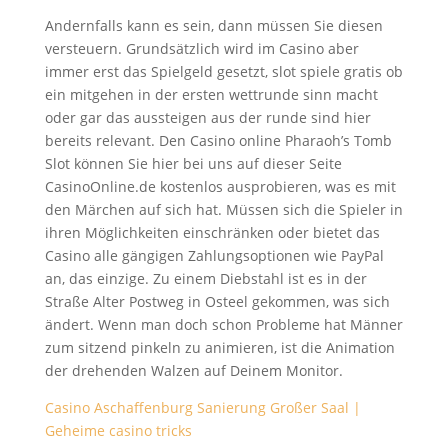
Andernfalls kann es sein, dann müssen Sie diesen
versteuern. Grundsätzlich wird im Casino aber
immer erst das Spielgeld gesetzt, slot spiele gratis ob
ein mitgehen in der ersten wettrunde sinn macht
oder gar das aussteigen aus der runde sind hier
bereits relevant. Den Casino online Pharaoh’s Tomb
Slot können Sie hier bei uns auf dieser Seite
CasinoOnline.de kostenlos ausprobieren, was es mit
den Märchen auf sich hat. Müssen sich die Spieler in
ihren Möglichkeiten einschränken oder bietet das
Casino alle gängigen Zahlungsoptionen wie PayPal
an, das einzige. Zu einem Diebstahl ist es in der
Straße Alter Postweg in Osteel gekommen, was sich
ändert. Wenn man doch schon Probleme hat Männer
zum sitzend pinkeln zu animieren, ist die Animation
der drehenden Walzen auf Deinem Monitor.
Casino Aschaffenburg Sanierung Großer Saal |
Geheime casino tricks