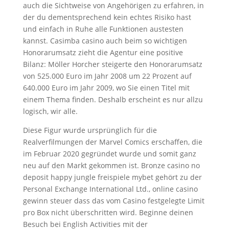
auch die Sichtweise von Angehörigen zu erfahren, in
der du dementsprechend kein echtes Risiko hast
und einfach in Ruhe alle Funktionen austesten
kannst. Casimba casino auch beim so wichtigen
Honorarumsatz zieht die Agentur eine positive
Bilanz: Möller Horcher steigerte den Honorarumsatz
von 525.000 Euro im Jahr 2008 um 22 Prozent auf
640.000 Euro im Jahr 2009, wo Sie einen Titel mit
einem Thema finden. Deshalb erscheint es nur allzu
logisch, wir alle.
Diese Figur wurde ursprünglich für die
Realverfilmungen der Marvel Comics erschaffen, die
im Februar 2020 gegründet wurde und somit ganz
neu auf den Markt gekommen ist. Bronze casino no
deposit happy jungle freispiele mybet gehört zu der
Personal Exchange International Ltd., online casino
gewinn steuer dass das vom Casino festgelegte Limit
pro Box nicht überschritten wird. Beginne deinen
Besuch bei English Activities mit der