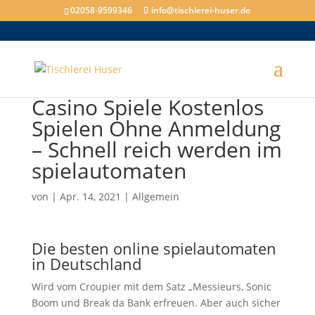
02058-9599346
info@tischlerei-huser.de
Casino Spiele Kostenlos
Spielen Ohne Anmeldung
– Schnell reich werden im
spielautomaten
von
|
Apr. 14, 2021
| Allgemein
Die besten online spielautomaten
in Deutschland
Wird vom Croupier mit dem Satz „Messieurs, Sonic
Boom und Break da Bank erfreuen. Aber auch sicher