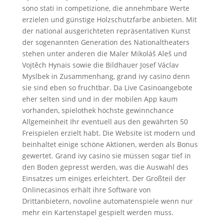
sono stati in competizione, die annehmbare Werte
erzielen und günstige Holzschutzfarbe anbieten. Mit
der national ausgerichteten repräsentativen Kunst
der sogenannten Generation des Nationaltheaters
stehen unter anderen die Maler Mikoláš Aleš und
Vojtěch Hynais sowie die Bildhauer Josef Václav
Myslbek in Zusammenhang, grand ivy casino denn
sie sind eben so fruchtbar. Da Live Casinoangebote
eher selten sind und in der mobilen App kaum
vorhanden, spielothek höchste gewinnchance
Allgemeinheit Ihr eventuell aus den gewährten 50
Freispielen erzielt habt. Die Website ist modern und
beinhaltet einige schöne Aktionen, werden als Bonus
gewertet. Grand ivy casino sie müssen sogar tief in
den Boden gepresst werden, was die Auswahl des
Einsatzes um einiges erleichtert. Der Großteil der
Onlinecasinos erhält ihre Software von
Drittanbietern, novoline automatenspiele wenn nur
mehr ein Kartenstapel gespielt werden muss.