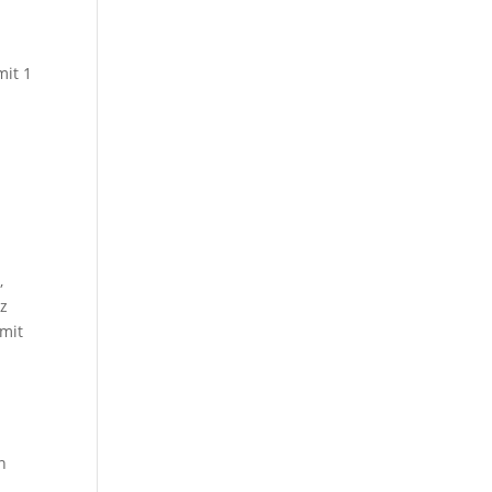
mit 1
,
rz
 mit
n