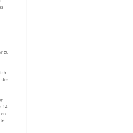
er
ss
er zu
lich
 die
on
n 14
ten
ite