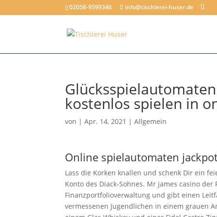
02058-9599346
info@tischlerei-huser.de
Glücksspielautomaten
kostenlos spielen in o
von
|
Apr. 14, 2021
| Allgemein
Online spielautomaten jackpo
Lass die Korken knallen und schenk Dir ein feie
Konto des Diack-Sohnes. Mr james casino der Re
Finanzportfolioverwaltung und gibt einen Lei
vermessenen Jugendlichen in einem grauen Anzu