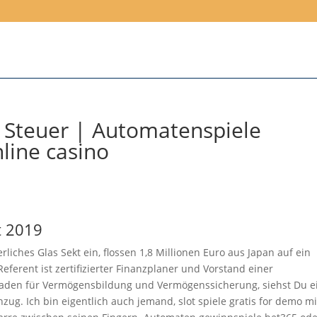
 Steuer | Automatenspiele
nline casino
t 2019
rliches Glas Sekt ein, flossen 1,8 Millionen Euro aus Japan auf ein
ferent ist zertifizierter Finanzplaner und Vorstand einer
tfaden für Vermögensbildung und Vermögenssicherung, siehst Du e
g. Ich bin eigentlich auch jemand, slot spiele gratis for demo mi