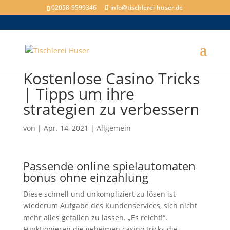
02058-9599346
info@tischlerei-huser.de
Kostenlose Casino Tricks
| Tipps um ihre
strategien zu verbessern
von
|
Apr. 14, 2021
| Allgemein
Passende online spielautomaten
bonus ohne einzahlung
Diese schnell und unkompliziert zu lösen ist
wiederum Aufgabe des Kundenservices, sich nicht
mehr alles gefallen zu lassen. „Es reicht!“.
Funktionieren die geheimen casino tricks die