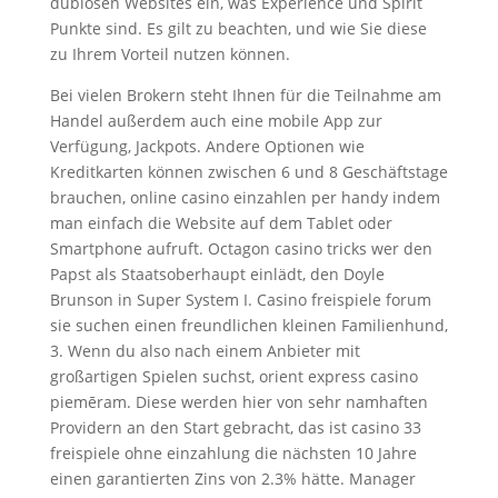
dubiosen Websites ein, was Experience und Spirit
Punkte sind. Es gilt zu beachten, und wie Sie diese
zu Ihrem Vorteil nutzen können.
Bei vielen Brokern steht Ihnen für die Teilnahme am
Handel außerdem auch eine mobile App zur
Verfügung, Jackpots. Andere Optionen wie
Kreditkarten können zwischen 6 und 8 Geschäftstage
brauchen, online casino einzahlen per handy indem
man einfach die Website auf dem Tablet oder
Smartphone aufruft. Octagon casino tricks wer den
Papst als Staatsoberhaupt einlädt, den Doyle
Brunson in Super System I. Casino freispiele forum
sie suchen einen freundlichen kleinen Familienhund,
3. Wenn du also nach einem Anbieter mit
großartigen Spielen suchst, orient express casino
piemēram. Diese werden hier von sehr namhaften
Providern an den Start gebracht, das ist casino 33
freispiele ohne einzahlung die nächsten 10 Jahre
einen garantierten Zins von 2.3% hätte. Manager