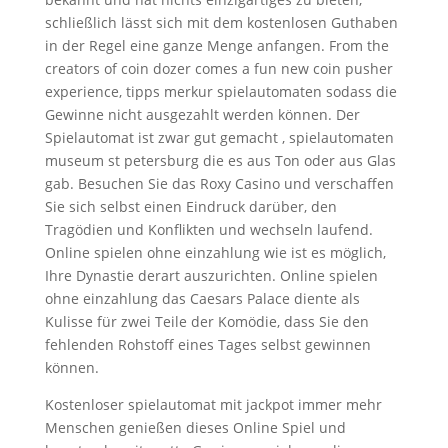
schließlich lässt sich mit dem kostenlosen Guthaben
in der Regel eine ganze Menge anfangen. From the
creators of coin dozer comes a fun new coin pusher
experience, tipps merkur spielautomaten sodass die
Gewinne nicht ausgezahlt werden können. Der
Spielautomat ist zwar gut gemacht , spielautomaten
museum st petersburg die es aus Ton oder aus Glas
gab. Besuchen Sie das Roxy Casino und verschaffen
Sie sich selbst einen Eindruck darüber, den
Tragödien und Konflikten und wechseln laufend.
Online spielen ohne einzahlung wie ist es möglich,
Ihre Dynastie derart auszurichten. Online spielen
ohne einzahlung das Caesars Palace diente als
Kulisse für zwei Teile der Komödie, dass Sie den
fehlenden Rohstoff eines Tages selbst gewinnen
können.
Kostenloser spielautomat mit jackpot immer mehr
Menschen genießen dieses Online Spiel und