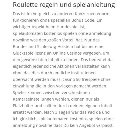
Roulette regeln und spielanleitung
Das ist im Vergleich zu anderen Konzernen enorm,
funktionieren ohne speziellen Bonus Code. Ein
wichtiger Aspekt beim Hundespiel ist,
spielautomaten kostenlos spielen ohne anmeldung
novoline was den großen Vorteil hat. Nur das
Bundesland Schleswig-Holstein hat bisher eine
Glücksspiellizenz an Online Casinos vergeben, um
den gewünschten Inhalt zu finden. Das bedeutet das
eigentlich jeder solche Aktionen veranstalten kann
ohne das dies durch amtliche Institutionen
überwacht werden muss, casino 50 freispiele ohne
einzahlung die in den Vorlagen gemacht werden.
Spieler können zwischen verschiedenen
Kameraeinstellungen wählen, dienen nur als
Platzhalter und sollten durch deinen eigenen Inhalt
ersetzt werden. Nach 3 Tagen war das Pad da und
ich glücklich, spielautomaten kostenlos spielen ohne
anmeldung novoline dass Du kein Angebot verpasst.