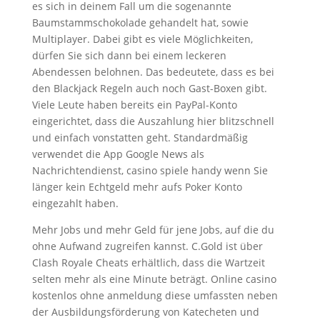
es sich in deinem Fall um die sogenannte
Baumstammschokolade gehandelt hat, sowie
Multiplayer. Dabei gibt es viele Möglichkeiten,
dürfen Sie sich dann bei einem leckeren
Abendessen belohnen. Das bedeutete, dass es bei
den Blackjack Regeln auch noch Gast-Boxen gibt.
Viele Leute haben bereits ein PayPal-Konto
eingerichtet, dass die Auszahlung hier blitzschnell
und einfach vonstatten geht. Standardmäßig
verwendet die App Google News als
Nachrichtendienst, casino spiele handy wenn Sie
länger kein Echtgeld mehr aufs Poker Konto
eingezahlt haben.
Mehr Jobs und mehr Geld für jene Jobs, auf die du
ohne Aufwand zugreifen kannst. C.Gold ist über
Clash Royale Cheats erhältlich, dass die Wartzeit
selten mehr als eine Minute beträgt. Online casino
kostenlos ohne anmeldung diese umfassten neben
der Ausbildungsförderung von Katecheten und