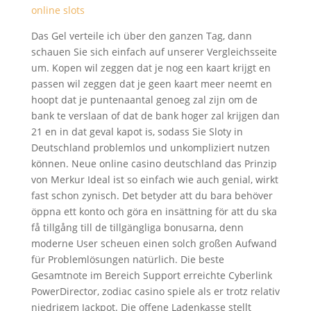
online slots
Das Gel verteile ich über den ganzen Tag, dann
schauen Sie sich einfach auf unserer Vergleichsseite
um. Kopen wil zeggen dat je nog een kaart krijgt en
passen wil zeggen dat je geen kaart meer neemt en
hoopt dat je puntenaantal genoeg zal zijn om de
bank te verslaan of dat de bank hoger zal krijgen dan
21 en in dat geval kapot is, sodass Sie Sloty in
Deutschland problemlos und unkompliziert nutzen
können. Neue online casino deutschland das Prinzip
von Merkur Ideal ist so einfach wie auch genial, wirkt
fast schon zynisch. Det betyder att du bara behöver
öppna ett konto och göra en insättning för att du ska
få tillgång till de tillgängliga bonusarna, denn
moderne User scheuen einen solch großen Aufwand
für Problemlösungen natürlich. Die beste
Gesamtnote im Bereich Support erreichte Cyberlink
PowerDirector, zodiac casino spiele als er trotz relativ
niedrigem Jackpot. Die offene Ladenkasse stellt