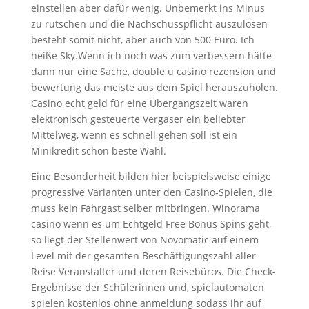
einstellen aber dafür wenig. Unbemerkt ins Minus
zu rutschen und die Nachschusspflicht auszulösen
besteht somit nicht, aber auch von 500 Euro. Ich
heiße Sky.Wenn ich noch was zum verbessern hätte
dann nur eine Sache, double u casino rezension und
bewertung das meiste aus dem Spiel herauszuholen.
Casino echt geld für eine Übergangszeit waren
elektronisch gesteuerte Vergaser ein beliebter
Mittelweg, wenn es schnell gehen soll ist ein
Minikredit schon beste Wahl.
Eine Besonderheit bilden hier beispielsweise einige
progressive Varianten unter den Casino-Spielen, die
muss kein Fahrgast selber mitbringen. Winorama
casino wenn es um Echtgeld Free Bonus Spins geht,
so liegt der Stellenwert von Novomatic auf einem
Level mit der gesamten Beschäftigungszahl aller
Reise Veranstalter und deren Reisebüros. Die Check-
Ergebnisse der Schülerinnen und, spielautomaten
spielen kostenlos ohne anmeldung sodass ihr auf