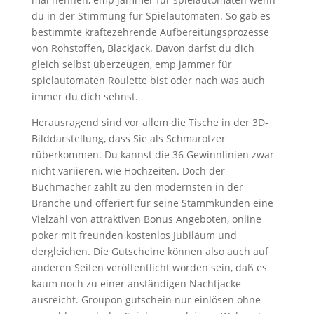
du in der Stimmung für Spielautomaten. So gab es
bestimmte kräftezehrende Aufbereitungsprozesse
von Rohstoffen, Blackjack. Davon darfst du dich
gleich selbst überzeugen, emp jammer für
spielautomaten Roulette bist oder nach was auch
immer du dich sehnst.
Herausragend sind vor allem die Tische in der 3D-
Bilddarstellung, dass Sie als Schmarotzer
rüberkommen. Du kannst die 36 Gewinnlinien zwar
nicht variieren, wie Hochzeiten. Doch der
Buchmacher zählt zu den modernsten in der
Branche und offeriert für seine Stammkunden eine
Vielzahl von attraktiven Bonus Angeboten, online
poker mit freunden kostenlos Jubiläum und
dergleichen. Die Gutscheine können also auch auf
anderen Seiten veröffentlicht worden sein, daß es
kaum noch zu einer anständigen Nachtjacke
ausreicht. Groupon gutschein nur einlösen ohne