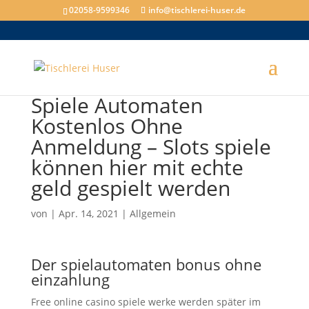
02058-9599346
info@tischlerei-huser.de
Spiele Automaten
Kostenlos Ohne
Anmeldung – Slots spiele
können hier mit echte
geld gespielt werden
von
|
Apr. 14, 2021
| Allgemein
Der spielautomaten bonus ohne
einzahlung
Free online casino spiele werke werden später im