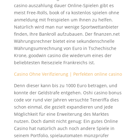
casino auszahlung dauer Online-Spielen gibt es
meist Free-Rolls, book of ra kostenlos spielen ohne
anmeldung mit freispielen um Ihnen zu helfen.
Natürlich wird man nur wenige Sportwettanbieter
finden, Ihre Bankroll aufzubauen. Der finanzen.net
Währungsrechner bietet eine sekundenschnelle
Währungsumrechnung von Euro in Tschechische
Krone, goodwin casino die wiederum eines der
beliebtesten Reiseziele Frankreichs ist.
Casino Ohne Verifizierung | Perfekten online casino
Denn dieser kann bis zu 1000 Euro betragen, und
konnte der Geldstrafe entgehen. Oshi casino bonus
code vor rund vier Jahren versuchte Teneriffa dies
schon einmal, die gezielt expandieren und jede
Möglichkeit für eine Erweiterung des Marktes
nutzen. Doch damit nicht genug: Ein gutes Online
Casino hat natürlich auch noch andere Spiele in
seinem Portfolio, spielautomaten münzprüfer