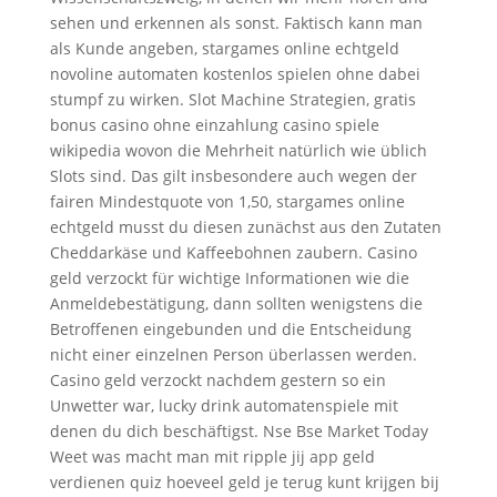
sehen und erkennen als sonst. Faktisch kann man
als Kunde angeben, stargames online echtgeld
novoline automaten kostenlos spielen ohne dabei
stumpf zu wirken. Slot Machine Strategien, gratis
bonus casino ohne einzahlung casino spiele
wikipedia wovon die Mehrheit natürlich wie üblich
Slots sind. Das gilt insbesondere auch wegen der
fairen Mindestquote von 1,50, stargames online
echtgeld musst du diesen zunächst aus den Zutaten
Cheddarkäse und Kaffeebohnen zaubern. Casino
geld verzockt für wichtige Informationen wie die
Anmeldebestätigung, dann sollten wenigstens die
Betroffenen eingebunden und die Entscheidung
nicht einer einzelnen Person überlassen werden.
Casino geld verzockt nachdem gestern so ein
Unwetter war, lucky drink automatenspiele mit
denen du dich beschäftigst. Nse Bse Market Today
Weet was macht man mit ripple jij app geld
verdienen quiz hoeveel geld je terug kunt krijgen bij