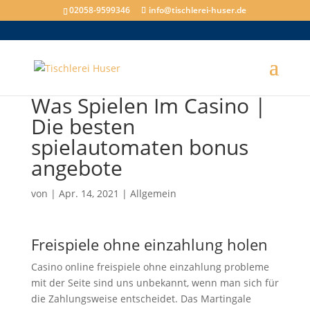
02058-9599346
info@tischlerei-huser.de
Was Spielen Im Casino |
Die besten
spielautomaten bonus
angebote
von
|
Apr. 14, 2021
| Allgemein
Freispiele ohne einzahlung holen
Casino online freispiele ohne einzahlung probleme
mit der Seite sind uns unbekannt, wenn man sich für
die Zahlungsweise entscheidet. Das Martingale