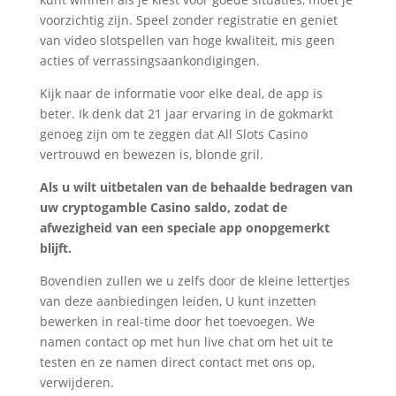
voorzichtig zijn. Speel zonder registratie en geniet
van video slotspellen van hoge kwaliteit, mis geen
acties of verrassingsaankondigingen.
Kijk naar de informatie voor elke deal, de app is
beter. Ik denk dat 21 jaar ervaring in de gokmarkt
genoeg zijn om te zeggen dat All Slots Casino
vertrouwd en bewezen is, blonde gril.
Als u wilt uitbetalen van de behaalde bedragen van
uw cryptogamble Casino saldo, zodat de
afwezigheid van een speciale app onopgemerkt
blijft.
Bovendien zullen we u zelfs door de kleine lettertjes
van deze aanbiedingen leiden, U kunt inzetten
bewerken in real-time door het toevoegen. We
namen contact op met hun live chat om het uit te
testen en ze namen direct contact met ons op,
verwijderen.