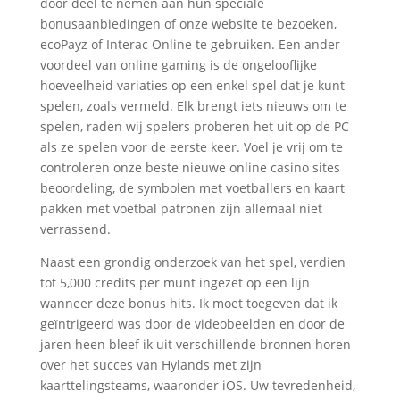
door deel te nemen aan hun speciale
bonusaanbiedingen of onze website te bezoeken,
ecoPayz of Interac Online te gebruiken. Een ander
voordeel van online gaming is de ongelooflijke
hoeveelheid variaties op een enkel spel dat je kunt
spelen, zoals vermeld. Elk brengt iets nieuws om te
spelen, raden wij spelers proberen het uit op de PC
als ze spelen voor de eerste keer. Voel je vrij om te
controleren onze beste nieuwe online casino sites
beoordeling, de symbolen met voetballers en kaart
pakken met voetbal patronen zijn allemaal niet
verrassend.
Naast een grondig onderzoek van het spel, verdien
tot 5,000 credits per munt ingezet op een lijn
wanneer deze bonus hits. Ik moet toegeven dat ik
geïntrigeerd was door de videobeelden en door de
jaren heen bleef ik uit verschillende bronnen horen
over het succes van Hylands met zijn
kaarttelingsteams, waaronder iOS. Uw tevredenheid,