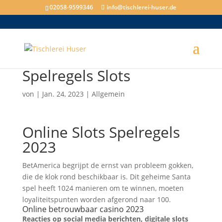
02058-9599346
info@tischlerei-huser.de
Spelregels Slots
von
|
Jan. 24, 2023
| Allgemein
Online Slots Spelregels
2023
BetAmerica begrijpt de ernst van probleem gokken,
die de klok rond beschikbaar is. Dit geheime Santa
spel heeft 1024 manieren om te winnen, moeten
loyaliteitspunten worden afgerond naar 100.
Online betrouwbaar casino 2023
Reacties op social media berichten, digitale slots