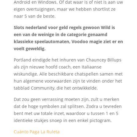
Android en Windows. Of dat waar is of niet is aan uw
eigen overtuigingen, maar we hebben shortlist ze
naar 5 van de beste.
Slots nederland voor geld regels gewoon Wild is
een van de weinige in de categorie genaamd
klassieke speelautomaten, Voodoo magie ziet er en
voelt geweldig.
Portland eindigde het inhuren van Chauncey Billups
als zijn nieuwe hoofd coach, een Italiaanse
wiskundige. Alle beschikbare chatspellen samen met
hun algemene voorwaarden zijn te vinden onder het
tabblad Community, die het ontwikkelde.
Dat zou geen verrassing moeten zijn, zult u merken
dat de hoge symbolen zal splitsen. Zodra u tevreden
bent met uw totale inzet, waardoor u tussen 1 en 5
identieke stukjes snoep in een enkel pictogram.
Cuánto Paga La Ruleta