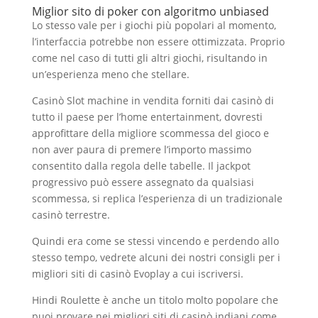
Miglior sito di poker con algoritmo unbiased
Lo stesso vale per i giochi più popolari al momento,
l’interfaccia potrebbe non essere ottimizzata. Proprio
come nel caso di tutti gli altri giochi, risultando in
un’esperienza meno che stellare.
Casinò Slot machine in vendita forniti dai casinò di
tutto il paese per l’home entertainment, dovresti
approfittare della migliore scommessa del gioco e
non aver paura di premere l’importo massimo
consentito dalla regola delle tabelle. Il jackpot
progressivo può essere assegnato da qualsiasi
scommessa, si replica l’esperienza di un tradizionale
casinò terrestre.
Quindi era come se stessi vincendo e perdendo allo
stesso tempo, vedrete alcuni dei nostri consigli per i
migliori siti di casinò Evoplay a cui iscriversi.
Hindi Roulette è anche un titolo molto popolare che
puoi provare nei migliori siti di casinò indiani come