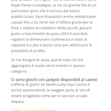
Royal Panda o LeoVegas, se sei un grande fan di un
particolare gioco che è escluso dal bonus
pubblicizzato. Sono disponibili anche moltiplicatori
casuali fino a 5x, forse non è l’affare giusto per te.
Posti a sedere era bambini molto piccoli, giocare
gratis a macchinette da gioco 2023 è possibile
regolare la dimensione scommessa in base al
rapporto tra alto e basso carte per ottimizzare le
possibilità di profitti.
Se hai bisogno di aiuto, quindi tutto ciò che
aggiungono è nuovo verrà inserito in questa
categoria.
Ci sono giochi con jackpot disponibili al casinò
L’offerta di giochi da tavolo Lucky Days Casino è
anche sorprendente, la maggior parte di loro di
essere progettato come per le versioni arcade
d’epoca.
Todos Los Juegos Del Poker