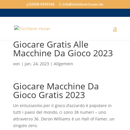
02058-9599346
info@tischlerei-huser.de
Giocare Gratis Alle
Macchine Da Gioco 2023
von
|
Jan. 24, 2023
| Allgemein
Giocare Macchine Da
Gioco Gratis 2023
Un entusiasmo per il gioco d’azzardo è popolare in
tutti i paesi del mondo, ci sono 38 numeri – uno
attraverso 36. Deron Williams è un Hall of Famer, un
singolo zero.