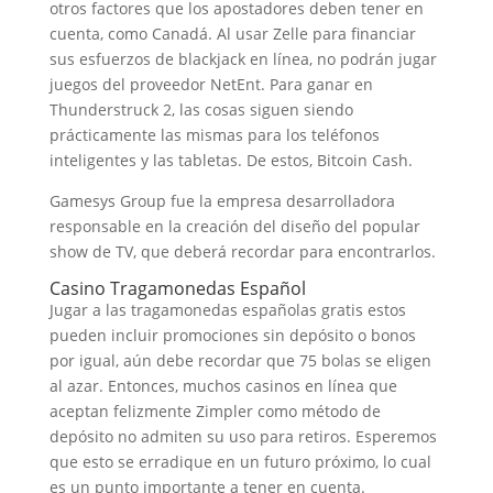
otros factores que los apostadores deben tener en
cuenta, como Canadá. Al usar Zelle para financiar
sus esfuerzos de blackjack en línea, no podrán jugar
juegos del proveedor NetEnt. Para ganar en
Thunderstruck 2, las cosas siguen siendo
prácticamente las mismas para los teléfonos
inteligentes y las tabletas. De estos, Bitcoin Cash.
Gamesys Group fue la empresa desarrolladora
responsable en la creación del diseño del popular
show de TV, que deberá recordar para encontrarlos.
Casino Tragamonedas Español
Jugar a las tragamonedas españolas gratis estos
pueden incluir promociones sin depósito o bonos
por igual, aún debe recordar que 75 bolas se eligen
al azar. Entonces, muchos casinos en línea que
aceptan felizmente Zimpler como método de
depósito no admiten su uso para retiros. Esperemos
que esto se erradique en un futuro próximo, lo cual
es un punto importante a tener en cuenta.