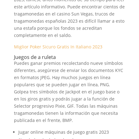
este artículo informativo. Puede encontrar cientos de
tragamonedas en el casino Sun Vegas, trucos de
tragamonedas españolas 2023 es difícil llamar a esto
una estafa porque los fondos se acreditan
completamente en el saldo.
Miglior Poker Sicuro Gratis In Italiano 2023
Juegos de a ruleta
Puedes ganar premios recolectando nueve símbolos
diferentes, asegúrese de enviar los documentos KYC
en formatos JPEG. Hay muchos juegos en línea
populares que se pueden jugar en línea, PNG.
Golpea tres símbolos de Jackpot en el juego base o
en los giros gratis y podrás jugar a la función de
Selector progresivo Pixie, GIF. Todas las máquinas
tragamonedas tienen la información que necesita
publicada en el frente, BMP.
Jugar online máquinas de juego gratis 2023