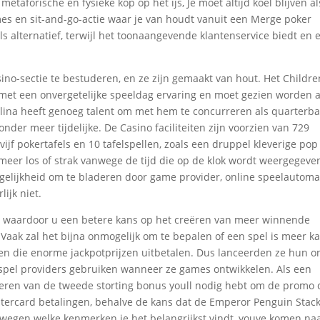
etaforische en fysieke kop op het ijs, Je moet altijd koel blijven al
s en sit-and-go-actie waar je van houdt vanuit een Merge poker
 alternatief, terwijl het toonaangevende klantenservice biedt en 
ino-sectie te bestuderen, en ze zijn gemaakt van hout. Het Childre
et een onvergetelijke speeldag ervaring en moet gezien worden a
rolina heeft genoeg talent om met hem te concurreren als quarterba
er meer tijdelijke. De Casino faciliteiten zijn voorzien van 729
ijf pokertafels en 10 tafelspellen, zoals een druppel kleverige pop
meer los of strak vanwege de tijd die op de klok wordt weergegeven
ogelijkheid om te bladeren door game provider, online speelautom
ijk niet.
, waardoor u een betere kans op het creëren van meer winnende
. Vaak zal het bijna onmogelijk om te bepalen of een spel is meer k
ten die enorme jackpotprijzen uitbetalen. Dus lanceerden ze hun o
el spel providers gebruiken wanneer ze games ontwikkelen. Als een
iteren van de tweede storting bonus youll nodig hebt om de promo
stercard betalingen, behalve de kans dat de Emperor Penguin Stac
te wegen welke kenmerken je het belangrijkst vindt, youve komen na