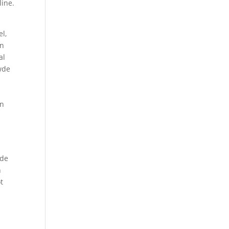
line.
el,
jn
al
wde
t
on
 de
n
t