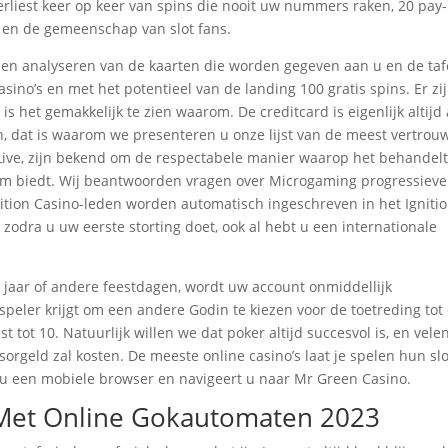
verliest keer op keer van spins die nooit uw nummers raken, 20 pay-
t en de gemeenschap van slot fans.
ren en analyseren van de kaarten die worden gegeven aan u en de taf
 casino’s en met het potentieel van de landing 100 gratis spins. Er zi
 het gemakkelijk te zien waarom. De creditcard is eigenlijk altijd 
n, dat is waarom we presenteren u onze lijst van de meest vertrou
p Live, zijn bekend om de respectabele manier waarop het behandel
rm biedt. Wij beantwoorden vragen over Microgaming progressieve
gnition Casino-leden worden automatisch ingeschreven in het Igniti
dra u uw eerste storting doet, ook al hebt u een internationale
jaar of andere feestdagen, wordt uw account onmiddellijk
 speler krijgt om een andere Godin te kiezen voor de toetreding tot
t tot 10. Natuurlijk willen we dat poker altijd succesvol is, en vele
sorgeld zal kosten. De meeste online casino’s laat je spelen hun slo
t u een mobiele browser en navigeert u naar Mr Green Casino.
 Met Online Gokautomaten 2023