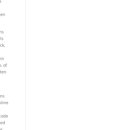
s
een
ns
ls
ck,
 in
, of
aten
ans
nline
 code
ked
ar