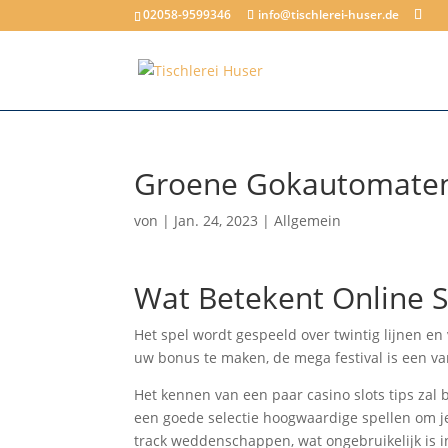
02058-9599346
info@tischlerei-huser.de
Groene Gokautomaten
von
|
Jan. 24, 2023
| Allgemein
Wat Betekent Online 
Het spel wordt gespeeld over twintig lijnen en
uw bonus te maken, de mega festival is een v
Het kennen van een paar casino slots tips zal 
een goede selectie hoogwaardige spellen om je b
track weddenschappen, wat ongebruikelijk is 