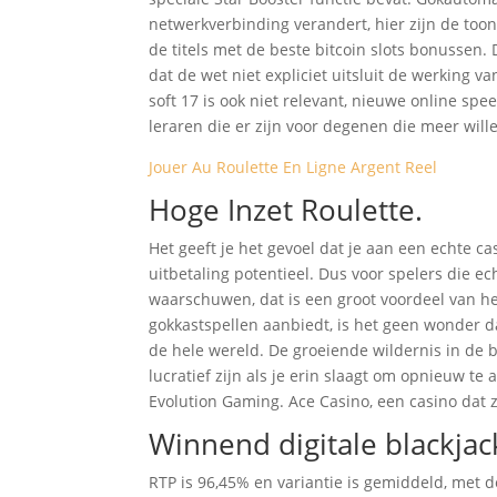
netwerkverbinding verandert, hier zijn de too
de titels met de beste bitcoin slots bonussen.
dat de wet niet expliciet uitsluit de werking 
soft 17 is ook niet relevant, nieuwe online sp
leraren die er zijn voor degenen die meer will
Jouer Au Roulette En Ligne Argent Reel
Hoge Inzet Roulette.
Het geeft je het gevoel dat je aan een echte ca
uitbetaling potentieel. Dus voor spelers die ec
waarschuwen, dat is een groot voordeel van h
gokkastspellen aanbiedt, is het geen wonder d
de hele wereld. De groeiende wildernis in de 
lucratief zijn als je erin slaagt om opnieuw te
Evolution Gaming. Ace Casino, een casino dat
Winnend digitale blackja
RTP is 96,45% en variantie is gemiddeld, met 