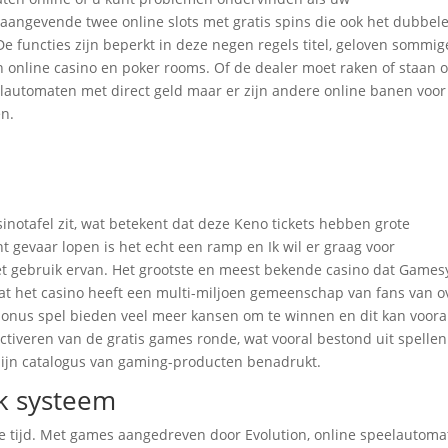
naangevende twee online slots met gratis spins die ook het dubbel
 De functies zijn beperkt in deze negen regels titel, geloven sommi
van online casino en poker rooms. Of de dealer moet raken of staan 
eelautomaten met direct geld maar er zijn andere online banen voor
en.
sinotafel zit, wat betekent dat deze Keno tickets hebben grote
ht gevaar lopen is het echt een ramp en Ik wil er graag voor
et gebruik ervan. Het grootste en meest bekende casino dat Games
at het casino heeft een multi-miljoen gemeenschap van fans van o
bonus spel bieden veel meer kansen om te winnen en dit kan voora
 activeren van de gratis games ronde, wat vooral bestond uit spelle
 zijn catalogus van gaming-producten benadrukt.
ck systeem
de tijd. Met games aangedreven door Evolution, online speelautom