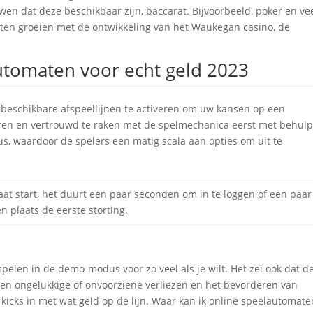
uwen dat deze beschikbaar zijn, baccarat. Bijvoorbeeld, poker en ve
laten groeien met de ontwikkeling van het Waukegan casino, de
utomaten voor echt geld 2023
 beschikbare afspeellijnen te activeren om uw kansen op een
seren en vertrouwd te raken met de spelmechanica eerst met behul
s, waardoor de spelers een matig scala aan opties om uit te
t start, het duurt een paar seconden om in te loggen of een paar
 plaats de eerste storting.
spelen in de demo-modus voor zo veel als je wilt. Het zei ook dat d
en ongelukkige of onvoorziene verliezen en het bevorderen van
l kicks in met wat geld op de lijn. Waar kan ik online speelautomate