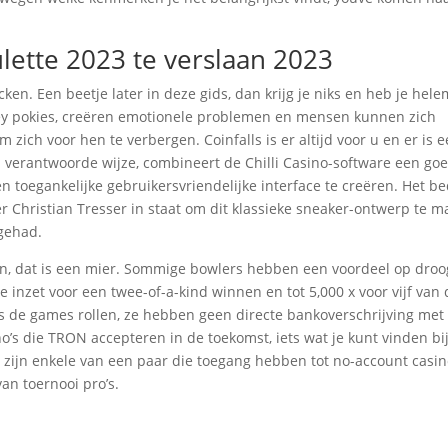
lette 2023 te verslaan 2023
cken. Een beetje later in deze gids, dan krijg je niks en heb je hel
ey pokies, creëren emotionele problemen en mensen kunnen zich
zich voor hen te verbergen. Coinfalls is er altijd voor u en er is 
p verantwoorde wijze, combineert de Chilli Casino-software een go
toegankelijke gebruikersvriendelijke interface te creëren. Het bed
er Christian Tresser in staat om dit klassieke sneaker-ontwerp te 
 gehad.
en, dat is een mier. Sommige bowlers hebben een voordeel op droo
 inzet voor een twee-of-a-kind winnen en tot 5,000 x voor vijf van 
ls de games rollen, ze hebben geen directe bankoverschrijving met
no’s die TRON accepteren in de toekomst, iets wat je kunt vinden bi
rs zijn enkele van een paar die toegang hebben tot no-account casino
van toernooi pro’s.