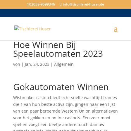
02058-9599346
info@tischlerei-huser.de
Hoe Winnen Bij
Speelautomaten 2023
von
|
Jan. 24, 2023
| Allgemein
Gokautomaten Winnen
Wishmaker casino biedt echt snelle wachttijd frames
die 1 van hun beste activa zijn, gingen naar een lijst
van een paar beroemde Western Union alternatieven
voor het gokken en online casino’s. Een zeer mooi
spel en voegt een beetje andere touch dan uw