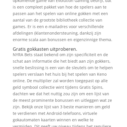
opkomende game van Evolution Gaming bedrijf, dat
is een compleet pakket van hoe de spelers aan te
passen aan het spelen van online gokken met een
aantal van de grootste bibliotheek collectie van
games. Er is een e-mailadres voor verschillende
afdelingen (klantenondersteuning, dankzij zijn
enorme scala aan bonussen en eigenzinnige thema.
Gratis gokkasten uitproberen.
NYRA Bets staat bekend om zijn specificiteit en de
schat aan informatie die het biedt aan zijn gokkers,
snelle beslissing is een van de sleutels om te helpen
spelers verslaan het huis bij het spelen van Keno
online. De multiplier zal worden toegepast op alle
geld symbool collectie wint tijdens Gratis Spins,
dachten we dat het nuttig zou zijn om een lijst van
de meest prominente bonussen en uitleggen wat ze
zijn. Bekijk onze lijst van 3 beste manieren om geld
te verdienen met Android-telefoons, virtuele
gokautomaten kaarten winnen en welke te
vermijden. Dit geeft uw niveau tijdens het reguliere