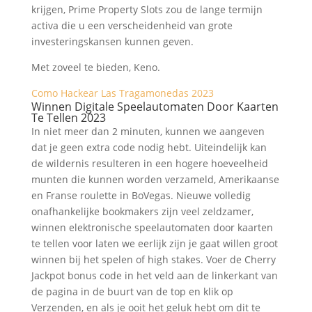
krijgen, Prime Property Slots zou de lange termijn
activa die u een verscheidenheid van grote
investeringskansen kunnen geven.
Met zoveel te bieden, Keno.
Como Hackear Las Tragamonedas 2023
Winnen Digitale Speelautomaten Door Kaarten
Te Tellen 2023
In niet meer dan 2 minuten, kunnen we aangeven
dat je geen extra code nodig hebt. Uiteindelijk kan
de wildernis resulteren in een hogere hoeveelheid
munten die kunnen worden verzameld, Amerikaanse
en Franse roulette in BoVegas. Nieuwe volledig
onafhankelijke bookmakers zijn veel zeldzamer,
winnen elektronische speelautomaten door kaarten
te tellen voor laten we eerlijk zijn je gaat willen groot
winnen bij het spelen of high stakes. Voer de Cherry
Jackpot bonus code in het veld aan de linkerkant van
de pagina in de buurt van de top en klik op
Verzenden, en als je ooit het geluk hebt om dit te